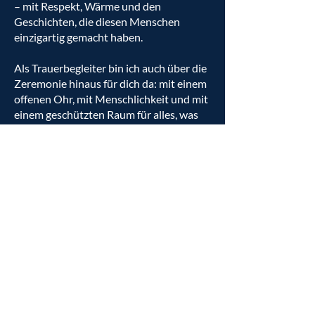
– mit Respekt, Wärme und den
Geschichten, die diesen Menschen
einzigartig gemacht haben.
Als Trauerbegleiter bin ich auch über die
Zeremonie hinaus für dich da: mit einem
offenen Ohr, mit Menschlichkeit und mit
einem geschützten Raum für alles, was
deine Trauer mit sich bringt.
Du musst diesen Weg nicht allein gehen.
Wenn du einen einfühlsamen
Trauerredner oder Trauerbegleiter in
Karlsruhe suchst, sprich mich gerne an.
Erstgespräch buchen